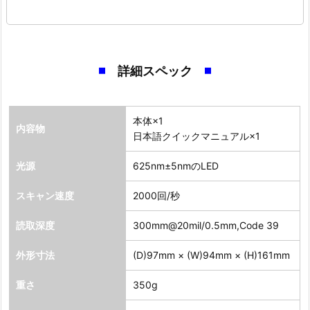
詳細スペック
本体×1
内容物
日本語クイックマニュアル×1
光源
625nm±5nmのLED
スキャン速度
2000回/秒
読取深度
300mm@20mil/0.5mm,Code 39
外形寸法
(D)97mm × (W)94mm × (H)161mm
重さ
350g