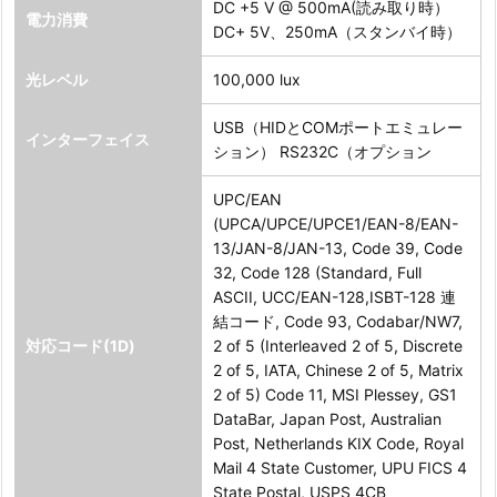
DC +5 V @ 500mA(読み取り時）
電力消費
DC+ 5V、250mA（スタンバイ時）
光レベル
100,000 lux
USB（HIDとCOMポートエミュレー
インターフェイス
ション） RS232C（オプション
UPC/EAN
(UPCA/UPCE/UPCE1/EAN-8/EAN-
13/JAN-8/JAN-13, Code 39, Code
32, Code 128 (Standard, Full
ASCII, UCC/EAN-128,ISBT-128 連
結コード, Code 93, Codabar/NW7,
対応コード(1D)
2 of 5 (Interleaved 2 of 5, Discrete
2 of 5, IATA, Chinese 2 of 5, Matrix
2 of 5) Code 11, MSI Plessey, GS1
DataBar, Japan Post, Australian
Post, Netherlands KIX Code, Royal
Mail 4 State Customer, UPU FICS 4
State Postal, USPS 4CB