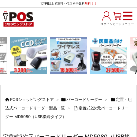
1万円以上で送料・代引き手数料
無料！！
ログイン
カート
メニュー

POSショッピングストア
>

バーコードリーダー
>

定置・組
込式バーコードリーダー製品一覧
>

定置式2次元バーコードリー
ダー MD5080（USB接続タイプ）
定置式2次元バーコードリーダー MD5080（USB接