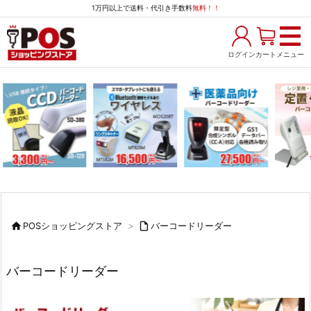
1万円以上で送料・代引き手数料
無料！！
ログイン
カート
メニュー

POSショッピングストア
>

バーコードリーダー
バーコードリーダー