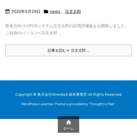

2020年5月29日

news
,
注文太郎
飲食店向けのPOSシステム注文太郎の試用評価版を公開致しました。
ご自身のパソコンへ注文太郎 ...
記事を読む
注文太郎 ...
Copyright ©
株式会社Nmedia久留米事業所
All Rights Reserved.
WordPress Luxeritas Theme is provided by "
Thought is free
".

ホーム