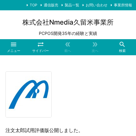
TOP
通信販売
製品一覧
お問い合わせ
事業所情報
株式会社Nmedia久留米事業所
PCPOS開発35年の経験と実績





メニュー
サイドバー
前へ
次へ
検索
注文太郎試用評価版公開しました。