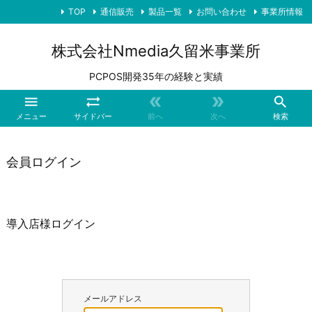
TOP
通信販売
製品一覧
お問い合わせ
事業所情報
株式会社Nmedia久留米事業所
PCPOS開発35年の経験と実績





メニュー
サイドバー
前へ
次へ
検索
会員ログイン
導入店様ログイン
メールアドレス