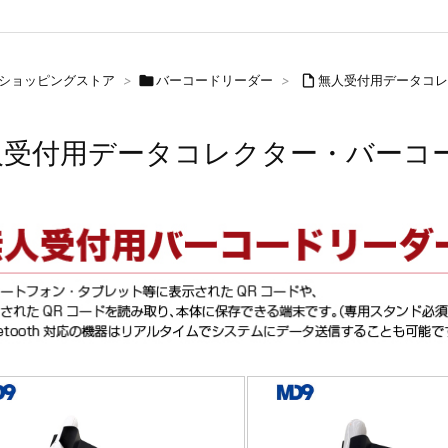
Sショッピングストア
>

バーコードリーダー
>

無人受付用データコレ
人受付用データコレクター・バーコ