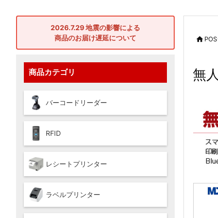
2026.7.29 地震の影響による
商品のお届け遅延について

PO
無
商品カテゴリ
バーコードリーダー
RFID
レシートプリンター
ラベルプリンター