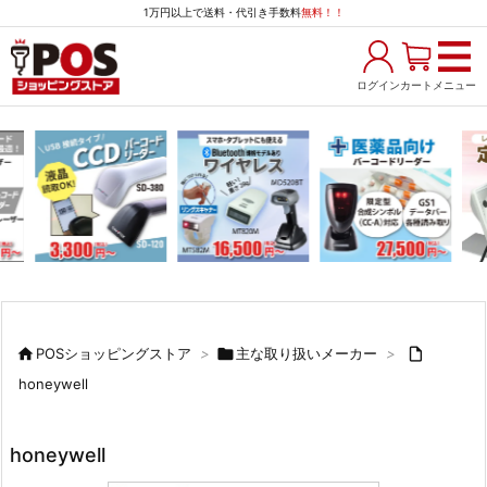
1万円以上で送料・代引き手数料
無料！！
ログイン
カート
メニュー

POSショッピングストア
>

主な取り扱いメーカー
>

honeywell
honeywell